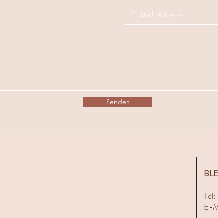
Senden
​BL
Tel
E-Ma